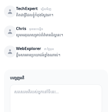
TechExpert
ម្សិលមិញ
ពិតជាអ្វីដែលខ្ញុំកំពុងស្វែងរក។
Chris
មុននេះបន្តិច
សូមអរគុណសម្រាប់ព័ត៌មានដ៏ល្អនេះ។
WebExplorer
៣ ថ្ងៃមុន
ខ្លឹមសារមានប្រយោជន៍ខ្លាំងណាស់។
បញ្ចេញមតិ