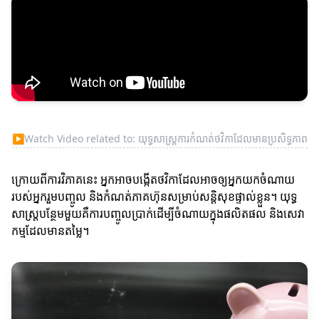
▶
Watch Video related to: យុទ្ធសាស្ត្រការកំណត់ថវិកាដែលមានប្រសិទ្ធភាព
ក្រោយពីការវិភាគនេះ អ្នកអាចបង្កើតថវិកាដែលអាចឲ្យអ្នកយកចំណាយ
របស់អ្នករួមបញ្ចូល និងកំណត់ភាគហ៊ុនសម្រាប់សន្ដិសុខផ្ទាល់ខ្លួន។ យុទ្ធ
សាស្ត្របន្ថែមមួយគឺការបញ្ចូលប្រាក់ដើម្បីចំណាយក្នុងផលិតផល និងសេវា
កម្មដែលមានតម្លៃ។