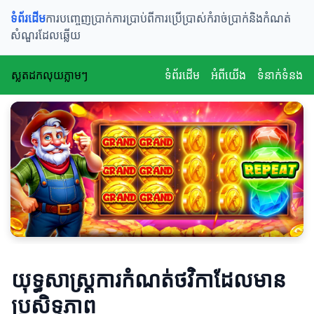
ទំព័រដើម
ការបញ្ចេញប្រាក់
ការប្រាប់ពីការប្រើប្រាស់
កំរាច់ប្រាក់និងកំណត់
សំណួរដែលឆ្លើយ
ស្លតដកលុយភ្លាមៗ
ទំព័រដើម
អំពីយើង
ទំនាក់ទំនង
យុទ្ធសាស្ត្រការកំណត់ថវិកាដែលមាន
ប្រសិទ្ធភាព