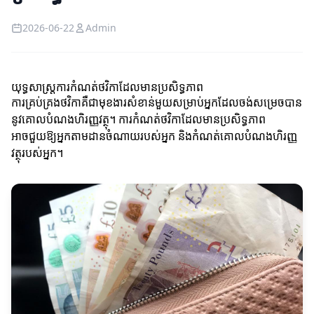
2026-06-22
Admin
យុទ្ធសាស្ត្រការកំណត់ថវិកាដែលមានប្រសិទ្ធភាព
ការគ្រប់គ្រងថវិកា​គឺជា​មុខងារ​សំខាន់​មួយសម្រាប់​អ្នក​ដែល​ចង់​សម្រេចបាន​
នូវ​គោលបំណង​ហិរញ្ញវត្ថុ។ ការកំណត់ថវិកាដែលមានប្រសិទ្ធភាព
អាចជួយឱ្យអ្នកតាមដានចំណាយរបស់អ្នក និងកំណត់គោលបំណងហិរញ្ញ
វត្ថុរបស់អ្នក។