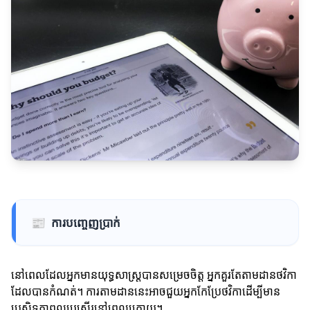
📰
ការបញ្ចេញប្រាក់
នៅពេលដែលអ្នកមានយុទ្ធសាស្ត្របានសម្រេចចិត្ត អ្នកគួរតែតាមដានថវិកា
ដែលបានកំណត់។ ការតាមដាននេះអាចជួយអ្នកកែប្រែថវិកាដើម្បីមាន
ប្រសិទ្ធភាពល្អប្រសើរនៅពេលក្រោយ។