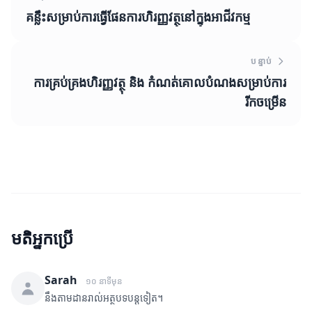
គន្លឹះសម្រាប់ការធ្វើផែនការហិរញ្ញវត្ថុនៅក្នុងអាជីវកម្ម
បន្ទាប់
ការគ្រប់គ្រងហិរញ្ញវត្ថុ និង កំណត់គោលបំណងសម្រាប់ការ
រីកចម្រើន
មតិអ្នកប្រើ
Sarah
១០ នាទីមុន
នឹងតាមដានរាល់អត្ថបទបន្តទៀត។