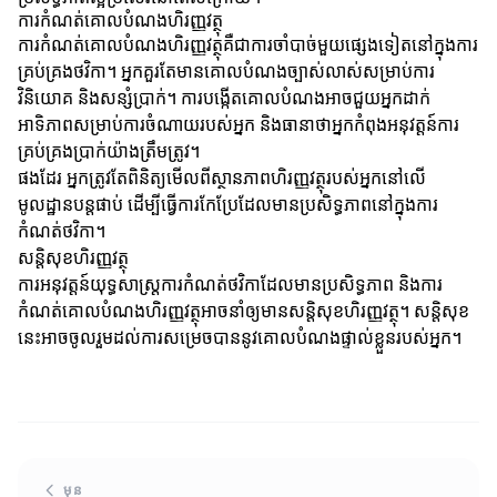
ការកំណត់គោលបំណងហិរញ្ញវត្ថុ
ការកំណត់គោលបំណងហិរញ្ញវត្ថុគឺជាការចាំបាច់មួយផ្សេងទៀតនៅក្នុងការ
គ្រប់គ្រងថវិកា។ អ្នកគួរតែមានគោលបំណងច្បាស់លាស់សម្រាប់ការ
វិនិយោគ និងសន្សំប្រាក់។ ការបង្កើតគោលបំណងអាចជួយអ្នកដាក់
អាទិភាពសម្រាប់ការចំណាយរបស់អ្នក និងធានាថាអ្នកកំពុងអនុវត្តន៍ការ
គ្រប់គ្រងប្រាក់យ៉ាងត្រឹមត្រូវ។
ផងដែរ អ្នកត្រូវតែពិនិត្យមើលពីស្ថានភាពហិរញ្ញវត្ថុរបស់អ្នកនៅលើ
មូលដ្ឋានបន្តផាប់ ដើម្បីធ្វើការកែប្រែដែលមានប្រសិទ្ធភាពនៅក្នុងការ
កំណត់ថវិកា។
សន្ដិសុខហិរញ្ញវត្ថុ
ការអនុវត្តន៍យុទ្ធសាស្ត្រការកំណត់ថវិកាដែលមានប្រសិទ្ធភាព និងការ
កំណត់គោលបំណងហិរញ្ញវត្ថុអាចនាំឲ្យមានសន្ដិសុខហិរញ្ញវត្ថុ។ សន្ដិសុខ
នេះអាចចូលរួមដល់ការសម្រេចបាននូវគោលបំណងផ្ទាល់ខ្លួនរបស់អ្នក។
មុន