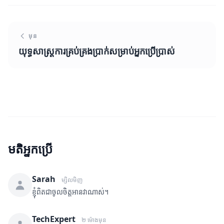
មុន
យុទ្ធសាស្ត្រការគ្រប់គ្រងប្រាក់សម្រាប់អ្នកប្រើប្រាស់
មតិអ្នកប្រើ
Sarah
ម្សិលមិញ
ខ្ញុំពិតជាចូលចិត្តអានវាណាស់។
TechExpert
២ ម៉ោងមុន