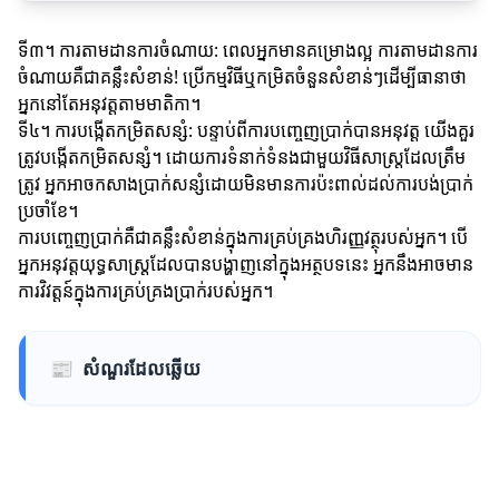
ទី៣។ ការតាមដានការចំណាយ: ពេលអ្នកមានគម្រោងល្អ ការតាមដានការ
ចំណាយគឺជាគន្លឹះសំខាន់! ប្រើកម្មវិធីឬកម្រិតចំនួនសំខាន់ៗដើម្បីធានាថា
អ្នកនៅតែអនុវត្តតាមមាតិកា។
ទី៤។ ការបង្កើតកម្រិតសន្សំ: បន្ទាប់ពីការបញ្ចេញប្រាក់បានអនុវត្ត យើងគួរ
ត្រូវបង្កើតកម្រិតសន្សំ។ ដោយការទំនាក់ទំនងជាមួយវិធីសាស្ត្រដែលត្រឹម
ត្រូវ អ្នកអាចកសាងប្រាក់សន្សំដោយមិនមានការប៉ះពាល់ដល់ការបង់ប្រាក់
ប្រចាំខែ។
ការបញ្ចេញប្រាក់គឺជាគន្លឹះសំខាន់ក្នុងការគ្រប់គ្រងហិរញ្ញវត្ថុរបស់អ្នក។ បើ
អ្នកអនុវត្តយុទ្ធសាស្ត្រដែលបានបង្ហាញនៅក្នុងអត្ថបទនេះ អ្នកនឹងអាចមាន
ការវិវត្តន៍ក្នុងការគ្រប់គ្រងប្រាក់របស់អ្នក។
📰
សំណួរដែលឆ្លើយ