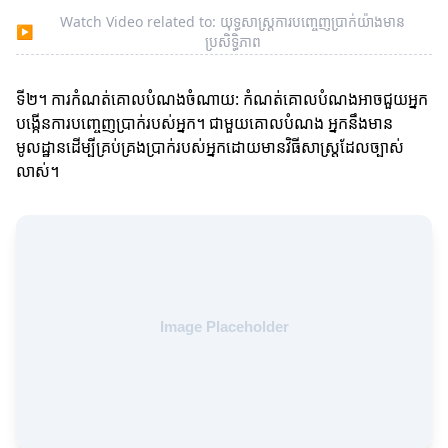
Watch Video related to: យុទ្ធសាស្ត្រការបញ្ចេញប្រាក់យ៉ាងមាន
▶
ប្រសិទ្ធិភាព
ទី២។ ការកំណត់គោលបំណងចំណាយ: កំណត់គោលបំណងអាចជួយអ្នក
បង្កើនការបញ្ចេញប្រាក់របស់អ្នក។ ជាមួយគោលបំណង អ្នកនឹងមាន
មូលដ្ឋានដើម្បីគ្រប់គ្រងប្រាក់របស់អ្នកដោយមានវិធីសាស្ត្រដែលច្បាស់
លាស់។