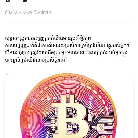
2026-06-29
Admin
យុទ្ធសាស្ត្រការបញ្ចេញប្រាក់យ៉ាងមានប្រសិទ្ធិភាព
ការបញ្ចេញប្រាក់គឺជាការសំខាន់សម្រាប់ការគ្រប់គ្រងហិរញ្ញវត្ថុរបស់អ្នក។
បើមានយុទ្ធសាស្ត្រដែលត្រឹមត្រូវ អ្នកអាចធានាបានថាប្រាក់របស់អ្នកត្រូវ
បានគ្រប់គ្រងយ៉ាងមានប្រសិទ្ធិភាព។