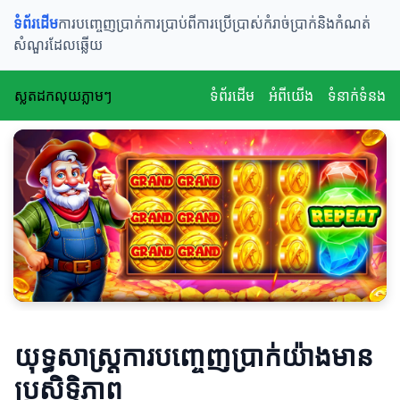
ទំព័រដើម
ការបញ្ចេញប្រាក់
ការប្រាប់ពីការប្រើប្រាស់
កំរាច់ប្រាក់និងកំណត់
សំណួរដែលឆ្លើយ
ស្លតដកលុយភ្លាមៗ
ទំព័រដើម
អំពីយើង
ទំនាក់ទំនង
យុទ្ធសាស្ត្រការបញ្ចេញប្រាក់យ៉ាងមាន
ប្រសិទ្ធិភាព