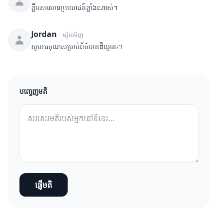
ខ្លឹមសារមានប្រយោជន៍ខ្លាំងណាស់។
Jordan
ម្សិលមិញ
សូមអរគុណសម្រាប់ព័ត៌មានដ៏ល្អនេះ។
បញ្ចេញមតិ
ផ្ញើមតិ