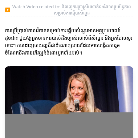
Watch Video related to: ជំនាញការប្រាស្រ័យទាក់ទងដ៏មានប្រសិទ្ធភាព
▶
សម្រាប់ការឆ្លើយសំណួរ
ការប្រើប្រាស់កាលវិភាគសម្រាប់ការឆ្លើយសំណួរមានអត្ថប្រយោជន៍
ដូចជា៖ ជួយឱ្យអ្នកមានការយល់ដឹងច្បាស់លាស់ពីសំណួរ និងអ្នកដែលសួរ
នោះ។ ការដោះស្រាយល្អគឺជាដំណោះស្រាយដែលអាចបង្កើតការរួម
ចំណែកនិងការអភិវឌ្ឍន៍ចំពោះអ្នកទាំងអស់។