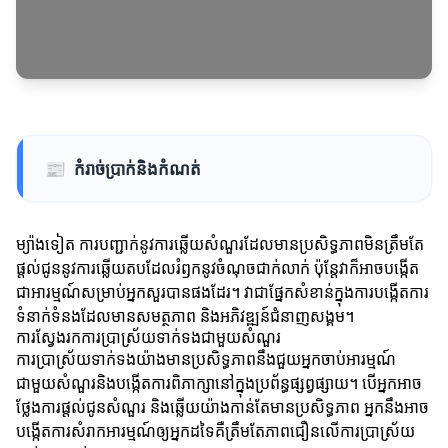
📰
កំរាច់ប្រាក់និងកំណត់
ម្យ៉ាងទៀត ការបញ្ជាក់នូវការឆ្លើយសំណួរដែលមានប្រសិទ្ធភាពមិនត្រឹមតែ
ផ្តល់ជូននូវការឆ្លើយតបដែលរំឭកនូវចំណុចជាក់លាក់ ប៉ុន្តែវាក៏អាចបង្កើត
ជាអារម្មណ៍សម្រាប់អ្នកសួរបានផងដែរ។ វាជាផ្នែកសំខាន់ក្នុងការបង្កើតការ
ទំនាក់ទំនងដែលមានសមត្ថភាព និងអភិវឌ្ឍន៍ជំនាញសង្គម។
ការស្វែងរកការប្រាស្រ័យទាក់ទងជាមួយសំណួរ
ការប្រាស្រ័យទាក់ទងយ៉ាងមានប្រសិទ្ធភាពនឹងជួយអ្នកចាប់អារម្មណ៍
ជាមួយសំណួរនិងបង្កើតការពិភាក្សានៅក្នុងប្រព័ន្ធផ្សព្វផ្សាយ។ បើអ្នកអាច
ថ្លែងការផ្ដល់ជូនសំណួរ និងឆ្លើយយ៉ាងកាន់តែមានប្រសិទ្ធភាព អ្នកនឹងអាច
បង្កើតការសំរាកអារម្មណ៍ឲ្យអ្នកដទៃគឺត្រឹមតែភាពជឿនលើការប្រាស្រ័យ