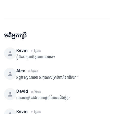
មតិអ្នកប្រើ
Kevin
៣ ថ្ងៃមុន
ខ្ញុំពិតជាចូលចិត្តអានវាណាស់។
Alex
៣ ថ្ងៃមុន
អត្ថបទល្អណាស់! អរគុណសម្រាប់ការចែករំលែក។
David
៣ ថ្ងៃមុន
អរគុណច្រើនដែលបានផ្តល់ចំណេះដឹងថ្មីៗ។
Kevin
៣ ថ្ងៃមុន