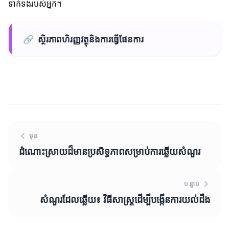
ទាក់ទងរបស់អ្នក។
🔗
ស្ថិរភាពហិរញ្ញវត្ថុនិងការធ្វើផែនការ
មុន
ដំណោះស្រាយដ៏មានប្រសិទ្ធភាពសម្រាប់ការឆ្លើយសំណួរ
បន្ទាប់
សំណួរដែលឆ្លើយ៖ វិធីសាស្ត្រដើម្បីបង្កើនការយល់ដឹង