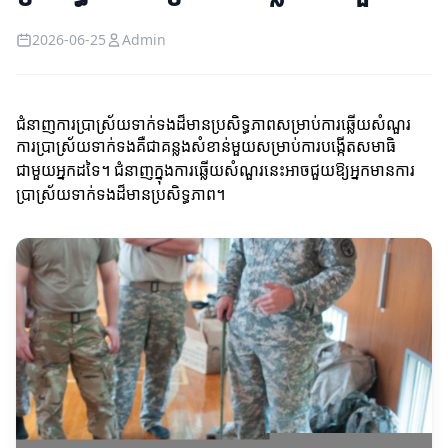
2026-06-25
Admin
ជំនាញការប្រាស្រ័យទាក់ទងដ៏មានប្រសិទ្ធភាពសម្រាប់ការឆ្លើយសំណួរ
ការប្រាស្រ័យទាក់ទងគឺជាគន្លងសំខាន់មួយសម្រាប់ការបង្កើតសមាធិ
ជាមួយអ្នកដទៃ។ ជំនាញក្នុងការឆ្លើយសំណួរនេះអាចជួយឱ្យអ្នកមានការ
ប្រាស្រ័យទាក់ទងដ៏មានប្រសិទ្ធភាព។