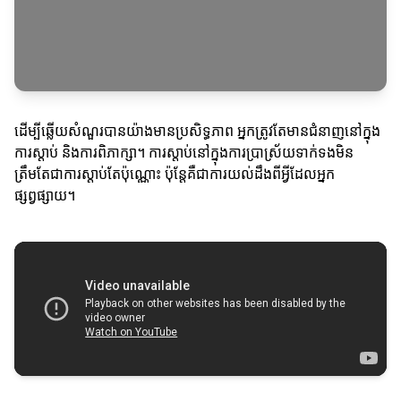
ដើម្បីឆ្លើយសំណួរ​បានយ៉ាងមានប្រសិទ្ធភាព អ្នកត្រូវតែមានជំនាញនៅក្នុង
ការស្តាប់ និងការពិភាក្សា។ ការស្តាប់នៅក្នុងការប្រាស្រ័យទាក់ទងមិន
ត្រឹមតែជាការស្តាប់តែប៉ុណ្ណោះ ប៉ុន្តែគឺជាការយល់ដឹងពីអ្វីដែលអ្នក
ផ្សព្វផ្សាយ។