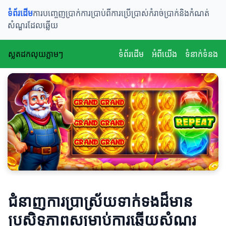
ទំព័រដើម
ការបញ្ចេញប្រាក់
ការប្រាប់ពីការប្រើប្រាស់
កំរាច់ប្រាក់និងកំណត់
សំណួរដែលឆ្លើយ
ស្លតដកលុយភ្លាមៗ
ទំព័រដើម
អំពីយើង
ទំនាក់ទំនង
ជំនាញការប្រាស្រ័យទាក់ទងដ៏មាន
ប្រសិទ្ធភាពសម្រាប់ការឆ្លើយសំណួរ