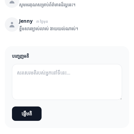
សូមអរគុណសម្រាប់ព័ត៌មានដ៏ល្អនេះ។
Jenny
៣ ថ្ងៃមុន
ខ្លឹមសារច្បាស់លាស់ ងាយយល់ណាស់។
បញ្ចេញមតិ
ផ្ញើមតិ